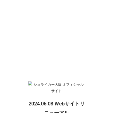
試合開催週の水曜日、18時までにＦＡＸ必着
◆注意事項◆
・お申込最低人数は大人1名、子供5名以上とさせて頂きます。
・本件は座席の確保をするものではございません。良席でのご
観戦をご希望の際は、お早めの来場をお勧め致します。
・
当日、団体観戦チケットお受取の際、記入した申込用紙をお
持ちください。
・お申込いただいた枚数以上のチケットをお渡しすることはで
きかねます。予めご了承ください。
・予約数の上限に達し次第、受付を終了させていただきます。
予めご了承ください。
・大人の方1名（引率者）はご招待ですが、保護者の方は優待価
格にてご案内させて頂きます。詳細は弊社事務局へお問い合わ
せください。
申込み用紙のダウンロードは下記バナーをクリックして下さ
2024.06.08 Webサイトリ
い。
ニューアル