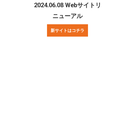
2024.06.08 Webサイトリ
◆合否について◆
ニューアル
合格者のみ、1週間以内にご本人に最終選考のご連絡を差し上げ
ます。
新サイトはコチラ
※資料としていただいた個人情報に関しましては、今回のセレ
クション時の本人確認と連絡作業以外では使用致しません
◆お問い合わせ◆
TEL:06-6684-5777
Mail:shriker＠mags.co.jp
(スパム対策で＠を全角表示しております。半角に直してお問合
せください。
シュライカー大阪