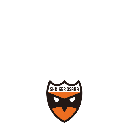
書】
保護者同意書ダウンロードはこちら
【保護者同意書】
◆応募先◆
〒559-0023 大阪府大阪市住之江区泉1-1-82
シュライカー大阪事務局内 「GKセレクション」係 まで
◆応募期間◆
4月27日（月）必着
◆選考内容◆
【1次審査】書類選考
【2次審査】サテライトチームへの練習参加（1週間～2週間程）
※選考内容は変更になる場合がございます。
※当クラブが求めるレベルに達していないと判断した場合、セ
レクションの参加を見合す場合がございます。