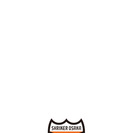
身長/体重
170cm/61kg
生年月日
1994年11月18日 (20歳）
出身
大阪府
背番号
23
シェアする
Twitter
Facebook