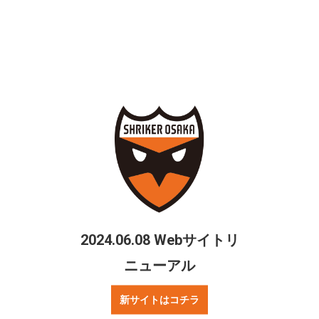
中学生以下
500
800
800
1,000
通常価
円
円
円
円
格
2日間通し券
2,800
3,500
1,800
（大人のみ）
円
円
円
ファンクラブの内容・入会方法は下のバナーをチェック！
2024.06.08 Webサイトリ
ニューアル
【ファンクラブ会員特典 会員価格前売チケッ
トご購入方法】
新サイトはコチラ
全国のローソン店頭に設置されているLoppi(端末機)から