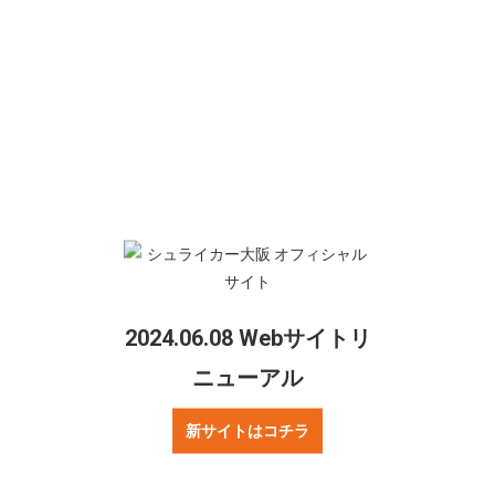
対戦
シュライカー大阪vs.フウガドールすみだ
会場
大阪市中央体育館
試合開始
19:00キックオフ
前売券販売
好評販売中！
開場時刻
17:30（予定）
2024.06.08 Webサイトリ
ニューアル
新サイトはコチラ