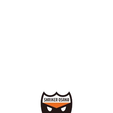
大阪府リーグ試合結果
ports XEBIO 大阪府フットサルリーグ2016 2部B 第3節」の試合結
20 kick off
阪