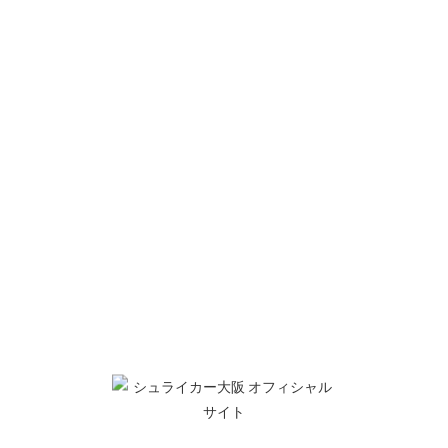
結果
シュライカー大阪 5-2 名古屋オーシャンズ
得点者
ヴィニシウス×2、堀内、田村、チアゴ
シェアする
Twitter
Facebook
ご質問・お問合せ
リンクについて