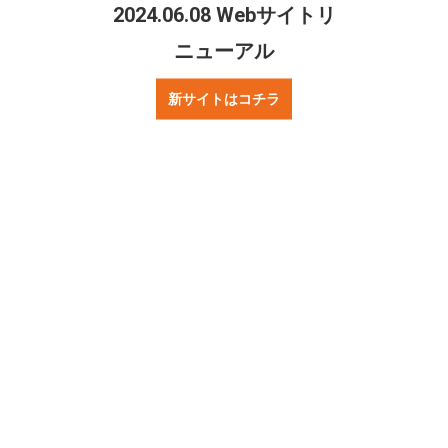
プレスの方へ
著作権・プライバシーポリシー
2024.06.08 Webサイトリ
ニューアル
ニュース
試合情報
新サイトはコチラ
お知らせ
Fリーグ
チーム情報
チケット情報
試合情報
シュライカーについて
選手／スタッフ
スケジュール
サテライト