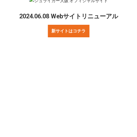
（前半4−2、後半7－1）
3 ボアルース長野
2024.06.08 Webサイトリニューアル
動場体育館にて対戦致します。
新サイトはコチラ
問合せ
リンクについて
プレスの方へ
著作権・プライバ
シュライカーについて
パートナー