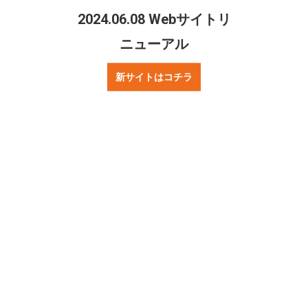
ニュース
試合情報
2024.06.08 Webサイトリ
お知らせ
Fリーグ
ニューアル
チーム情報
チケット情報
新サイトはコチラ
試合情報
シュライカーについて
選手／スタッフ
スケジュール
サテライト
U-18
U-15
スクール