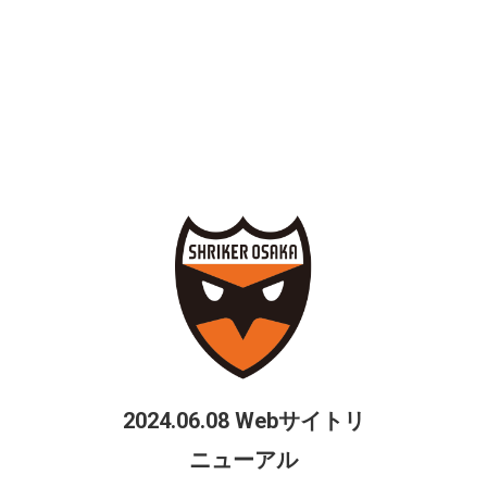
役職
氏名
監督
永井 義文
コーチ
林 浩平
コーチ
藤井 一弥
GKコーチ
尾澤 秀
2024.06.08 Webサイトリ
ニューアル