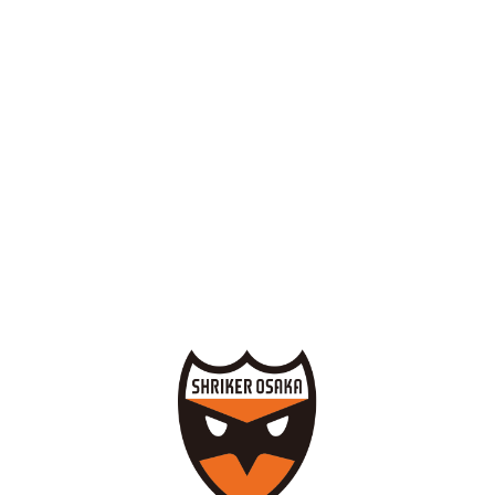
・生年月日：1992年12月20日
・身長体重：175cm 70kg
・出身地 ：愛知県
加藤未渚実選手コメント
フットサル競技人生においてW杯出場というのは大きな目標
の１つ
であり、W杯メンバーに選ばれたことは非常に嬉しい
です。
ここまでのフットサル人生において影響を与えてくだ
さった方々に感
謝していますし、
そんな方々の期待に応える
ような良いニュースを日本に届けたいで
す。
また、ただ出場するだけではなく、
日本にはこんな選手がい
るのかと思ってもらえるようなプレーをピ
ッチで表現したい
です。そして、
よりゴールに迫るような活躍をして日本の勝
利に貢献したいです。