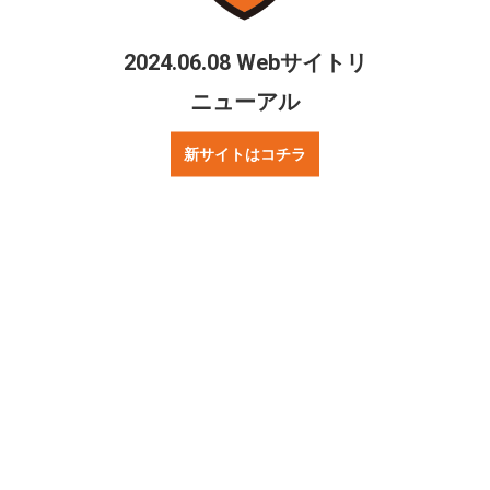
FIFAフットサルワールドカップ
リトアニア2021日本代表メンバ
2024.06.08 Webサイトリ
ー
ニューアル
新サイトはコチラ
シェアする
Twitter
Facebook
ご質問・お問合せ
リンクについて
プレスの方へ
著作権・プライバシーポリシー