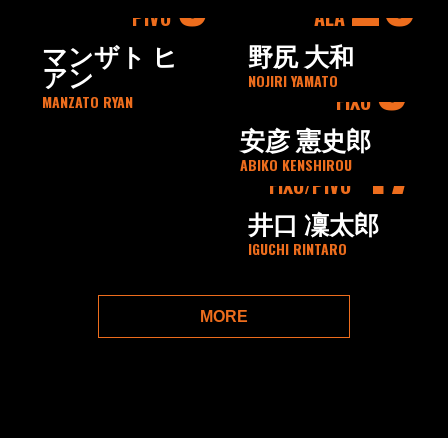
PIVO
ALA
5
マンザト ヒ
野尻 大和
アン
NOJIRI YAMATO
FIXO
MANZATO RYAN
47
安彦 憲史郎
ABIKO KENSHIROU
FIXO
PIVO
井口 凜太郎
IGUCHI RINTARO
MORE