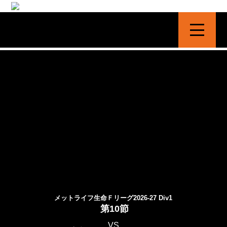
シュライカー大阪 | SHRIKER OSAKA
LATEST MATCH
メットライフ生命Ｆリーグ2026-27 Div1
第10節