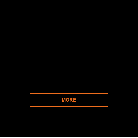
23
18
PLAYER
ALA
FIXO
5
22
八木 聖人
田村 友貴
YAGI KIYOTO
TAMURA YUKI
FIXO
ALA
安彦 憲史郎
萩原 欣之介
ABIKO KENSHIROU
KINNOSUKE HAGIHARA
MORE