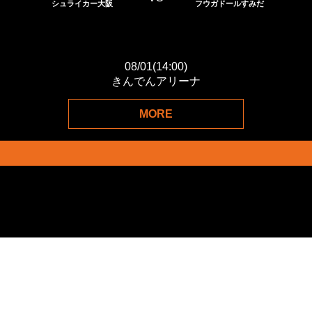
VS
シュライカー大阪
フウガドールすみだ
1
-
3
08/01(14:00
)
9
きんでんアリーナ
MORE
2026-27
位
NEXT MATCH
F.LEAGUE 2026-27 Div 1
VS
ボアルース長野
シュライカー大阪
09/06 (14:00
)
信州スカイパーク体育館