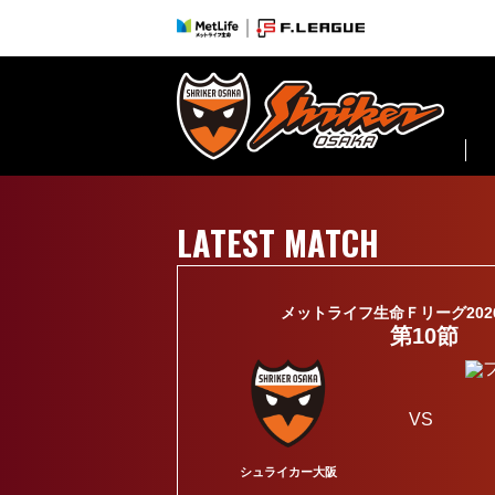
シュライカー大阪 | SHRIKER OSAKA
LATEST MATCH
メットライフ生命Ｆリーグ2026-2
第10節
VS
シュライカー大阪