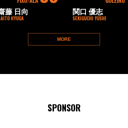
FIXO
ALA
GOLEIRO
齋藤 日向
関口 優志
SAITO HYUGA
SEKIGUCHI YUSHI
MORE
SPONSOR