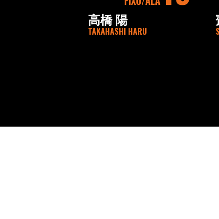
FIXO
ALA
高橋 陽
TAKAHASHI HARU