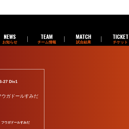
NEWS
TEAM
MATCH
TICKET
お知らせ
チーム情報
試合結果
チケット
7 Div1
フウガドールすみだ