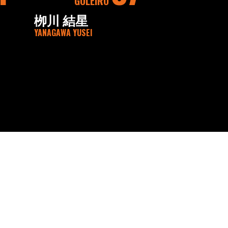
GOLEIRO
栁川 結星
YANAGAWA YUSEI