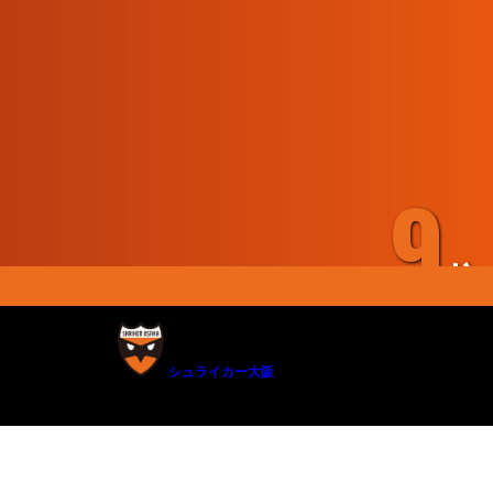
9
位
シュライカー大阪