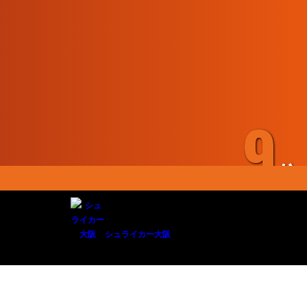
9
位
シュライカー大阪