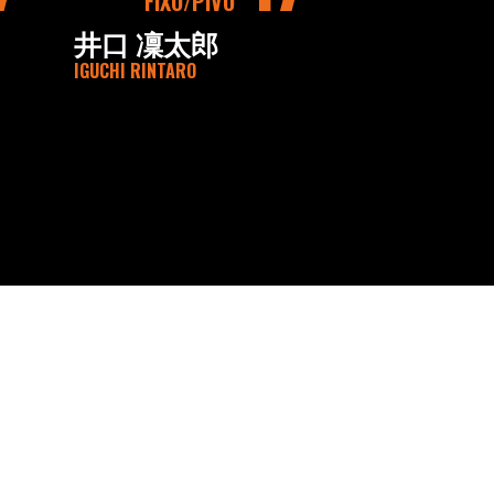
FIXO
PIVO
井口 凜太郎
IGUCHI RINTARO