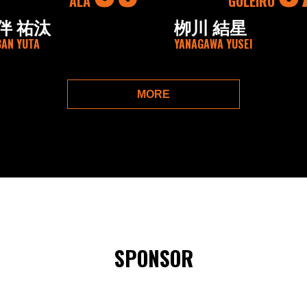
ALA
GOLEIRO
伴 祐汰
栁川 結星
BAN YUTA
YANAGAWA YUSEI
MORE
SPONSOR