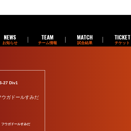
NEWS
TEAM
MATCH
TICKET
お知らせ
チーム情報
試合結果
チケット
7 Div1
フウガドールすみだ