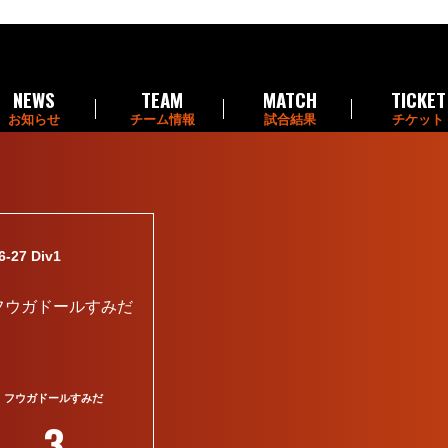
NEWS
TEAM
MATCH
TICKET
お知らせ
チーム情報
試合結果
チケット
7 Div1
フウガドールすみだ
3