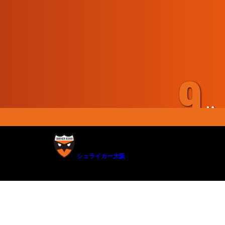
9
位
シュライカー大阪