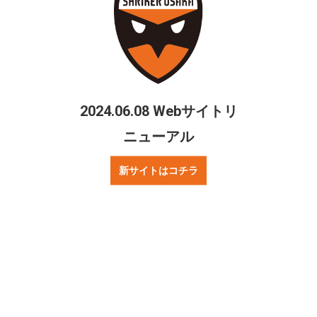
素晴らしいクラブの監督に選んでいただいたこと、
そして新しいチャレンジをする機会を作っていただ
いたシュライカー大阪に感謝しております。
クラブに関わる全ての皆様が、フットサルに熱狂
2024.06.08 Webサイトリ
し、様々な感情を共にしながら勝利を目指してい
く。そんなクラブになるようなプレーを体現してい
ニューアル
きます。
新サイトはコチラ
ご支援、ご声援をよろしくお願いいたします。
シェアする
Twitter
Facebook