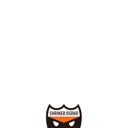
背番号
30
生年月日
2002年1月16日
身長/体重
181cm/77kg
出身
静岡県
コメント
この度、シュライカー大阪サテライトか
ら特別指定選手としてトップチームに昇
格することになりました、石川祥太で
す。
*藤井監督*はじめ、素晴らしいサテライ
トの仲間に出会い諦めない大切さを教え
て頂きました。
シュライカー大阪を沢山の人に応援して