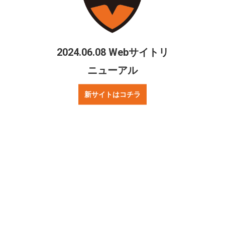
頂けるよう、これからも日々泥臭く、自
分らしく頑張ります。
応援宜しくお願い致します。
2024.06.08 Webサイトリ
*現U-18監督*
ニューアル
新サイトはコチラ
シェアする
Twitter
Facebook