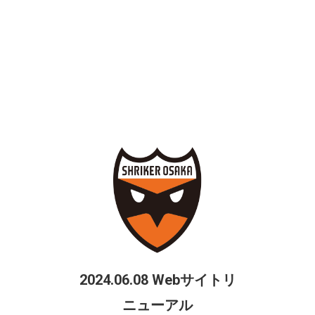
本当に沢山の応援ありがとうございました。
心より感謝しています。
クラブは今大きな変化をしようとしています、間違いなく更に
魅力あるクラブになっていきます。
ただ、その為には皆様の応援がまだまだ必要です。
これからもシュライカー大阪の応援宜しくお願い致します。
今後の事は決まり次第また改めて報告させて頂きます」
【 齊藤 秀人 SAITO Hideto 】
■生年月日：1992年2月14日
■出身地：宮崎県
■身長：188㎝
2024.06.08 Webサイトリ
■体重：74㎏
■経歴：日本ウェルネス高→大阪成蹊大→シュライカー大阪サテ
ニューアル
ライト