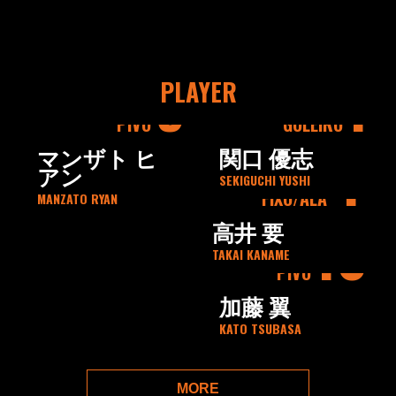
9
1
PLAYER
PIVO
GOLEIRO
4
マンザト ヒ
関口 優志
アン
SEKIGUCHI YUSHI
FIXO
ALA
MANZATO RYAN
10
高井 要
TAKAI KANAME
PIVO
加藤 翼
KATO TSUBASA
MORE