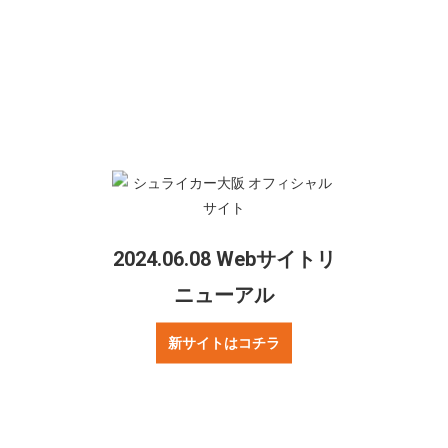
経歴
名古屋オーシャンズサテライト→ボアルース長野→シ
ュライカー大阪
利き足
右
星座
2024.06.08 Webサイトリ
牡牛座
ニューアル
新サイトはコチラ
ご質問・お問合せ
リンクについて